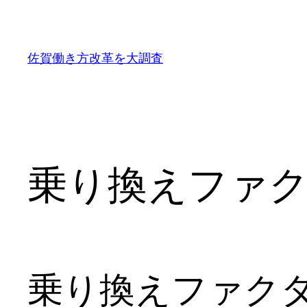
内
容
を
佐賀働き方改革を大調査
ス
キ
ッ
プ
乗り換えファ
乗り換えファク