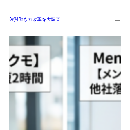
内
容
佐賀働き方改革を大調査
を
ス
キ
ッ
プ