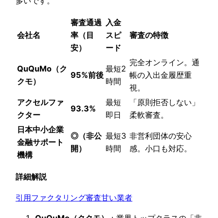
多いです。
審査通過
入金
会社名
率（目
スピ
審査の特徴
安）
ード
完全オンライン。通
QuQuMo（ク
最短2
95%前後
帳の入出金履歴重
クモ）
時間
視。
アクセルファ
最短
「原則拒否しない」
93.3%
クター
即日
柔軟審査。
日本中小企業
◎（非公
最短3
非営利団体の安心
金融サポート
開）
時間
感。小口も対応。
機構
詳細解説
引用ファクタリング審査甘い業者
QuQuMo（ククモ）
：業界トップクラスの「非