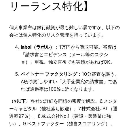
リーランス特化】
個人事業主は銀行融資が最も難しい層ですが、以下の
会社は個人特化のリスク管理を持っています。
labol（ラボル）
：1万円から買取可能。審査は
「請求書とエビデンス（メール等のスクシ
ョ）」重視。独立直後でも実績があればOK。
ペイトナー ファクタリング
：10分審査を謳う。
AIが判断しやすい「大手企業宛の請求書」であ
れば通過率は100%に近くなります。
（※以下、各社の詳細を同様の密度で解説。6.メンタ
ーキャピタル（他社落ち歓迎）、7.株式会社JBL（通
過率97％）、8.株式会社No.1（建設・製造業に強
い）、9.ベストファクター（独自スコアリング）、