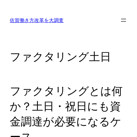
内
容
佐賀働き方改革を大調査
を
ス
キ
ッ
ファクタリング土日
プ
ファクタリングとは何
か？土日・祝日にも資
金調達が必要になるケ
ース