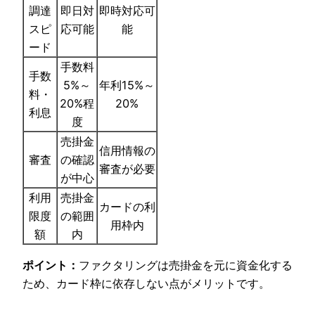
調達
即日対
即時対応可
スピ
応可能
能
ード
手数料
手数
5%～
年利15%～
料・
20%程
20%
利息
度
売掛金
信用情報の
審査
の確認
審査が必要
が中心
利用
売掛金
カードの利
限度
の範囲
用枠内
額
内
ポイント：
ファクタリングは売掛金を元に資金化する
ため、カード枠に依存しない点がメリットです。